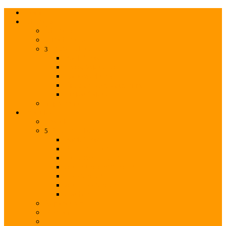
Home
Über uns
Über uns
Wir über uns
Presse/Aktuelles
3
Back
Close
Presse/Aktuelles
Radiowerbung
Tischler Nord - ein Film
Einkauf aktuell
Impressum
Produkte
Produkte
Fenster + Türen
5
Back
Close
Fenster + Türen
Kunststofffenster
Alu-Kunststofffenster
Holzfenster
Alu-Holzfenster
Gauben
Reparaturen
Montage
Innentüren