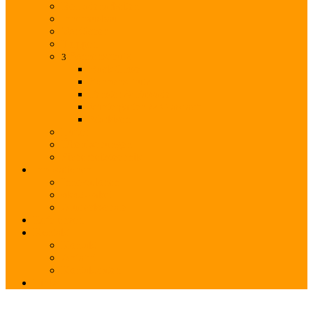
Rollladenarbeiten
Innenausbau
Vordächer
Treppen
Sonnenschutz
3
Back
Close
Sonnenschutz
Fenster & Fassade
Wintergarten & Glasdach
Markisen
Lüfter
Überdachungen
Sicherheitstechnik
Innovationen
Innovationen
öko2-Paket
Aludeckschale
Referenzen
Kontakt
Kontakt
Anfahrt
Kontaktdaten
Links