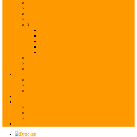
Rollladenarbeiten
Innenausbau
Vordächer
Treppen
Sonnenschutz
3
Back
Close
Sonnenschutz
Fenster & Fassade
Wintergarten & Glasdach
Markisen
Lüfter
Überdachungen
Sicherheitstechnik
Innovationen
Innovationen
öko2-Paket
Aludeckschale
Referenzen
Kontakt
Kontakt
Anfahrt
Kontaktdaten
Links