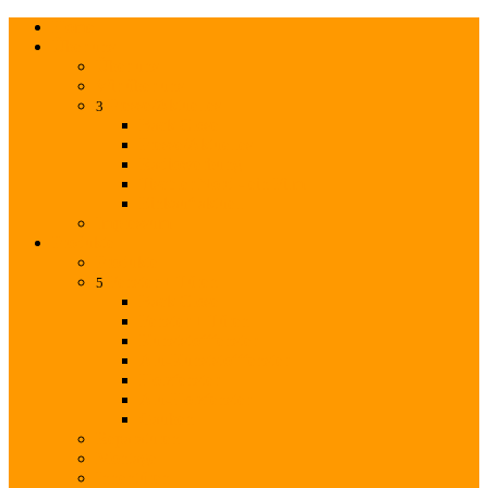
Home
Über uns
Über uns
Wir über uns
Presse/Aktuelles
3
Back
Close
Presse/Aktuelles
Radiowerbung
Tischler Nord - ein Film
Einkauf aktuell
Impressum
Produkte
Produkte
Fenster + Türen
5
Back
Close
Fenster + Türen
Kunststofffenster
Alu-Kunststofffenster
Holzfenster
Alu-Holzfenster
Gauben
Reparaturen
Montage
Innentüren