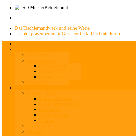
Das Tischlerhandwerk und seine Werte
Tischler präsentieren ihr Gesellenstück: Die Gute Form
Home
Über uns
Wir über uns
Presse/Aktuelles
Radiowerbung
Tischler Nord - ein Film
Einkauf aktuell
Impressum
Produkte
Fenster + Türen
Kunststofffenster
Alu-Kunststofffenster
Holzfenster
Alu-Holzfenster
Gauben
Reparaturen
Montage