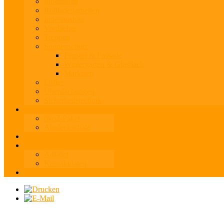
Innentüren
Rollladenarbeiten
Innenausbau
Vordächer
Treppen
Sonnenschutz
Fenster & Fassade
Wintergarten & Glasdach
Markisen
Lüfter
Überdachungen
Sicherheitstechnik
Innovationen
öko2-Paket
Aludeckschale
Referenzen
Kontakt
Anfahrt
Kontaktdaten
Links