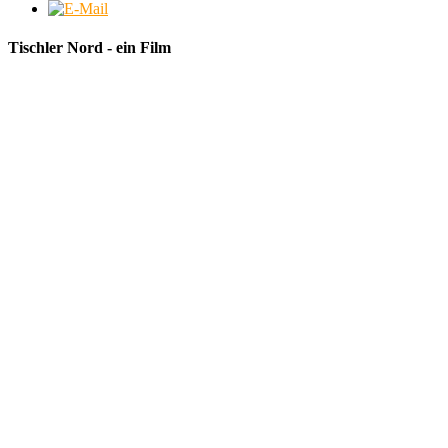
Tischler Nord - ein Film