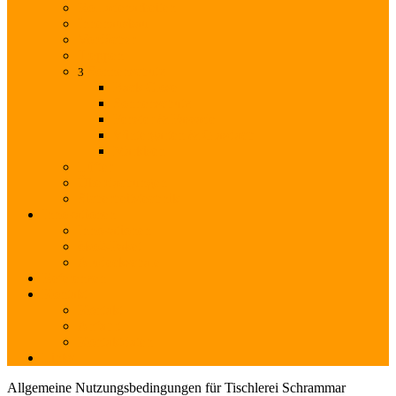
Rollladenarbeiten
Innenausbau
Vordächer
Treppen
Sonnenschutz
3
Back
Close
Sonnenschutz
Fenster & Fassade
Wintergarten & Glasdach
Markisen
Lüfter
Überdachungen
Sicherheitstechnik
Innovationen
Innovationen
öko2-Paket
Aludeckschale
Referenzen
Kontakt
Kontakt
Anfahrt
Kontaktdaten
Links
Allgemeine Nutzungsbedingungen für Tischlerei Schrammar