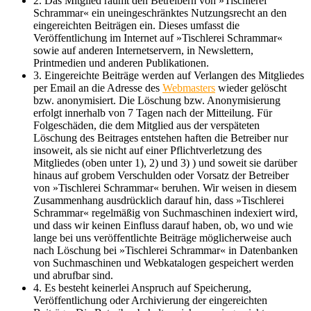
2. Das Mitglied räumt den Betreibern von »Tischlerei
Schrammar« ein uneingeschränktes Nutzungsrecht an den
eingereichten Beiträgen ein. Dieses umfasst die
Veröffentlichung im Internet auf »Tischlerei Schrammar«
sowie auf anderen Internetservern, in Newslettern,
Printmedien und anderen Publikationen.
3. Eingereichte Beiträge werden auf Verlangen des Mitgliedes
per Email an die Adresse des
Webmasters
wieder gelöscht
bzw. anonymisiert. Die Löschung bzw. Anonymisierung
erfolgt innerhalb von 7 Tagen nach der Mitteilung. Für
Folgeschäden, die dem Mitglied aus der verspäteten
Löschung des Beitrages entstehen haften die Betreiber nur
insoweit, als sie nicht auf einer Pflichtverletzung des
Mitgliedes (oben unter 1), 2) und 3) ) und soweit sie darüber
hinaus auf grobem Verschulden oder Vorsatz der Betreiber
von »Tischlerei Schrammar« beruhen. Wir weisen in diesem
Zusammenhang ausdrücklich darauf hin, dass »Tischlerei
Schrammar« regelmäßig von Suchmaschinen indexiert wird,
und dass wir keinen Einfluss darauf haben, ob, wo und wie
lange bei uns veröffentlichte Beiträge möglicherweise auch
nach Löschung bei »Tischlerei Schrammar« in Datenbanken
von Suchmaschinen und Webkatalogen gespeichert werden
und abrufbar sind.
4. Es besteht keinerlei Anspruch auf Speicherung,
Veröffentlichung oder Archivierung der eingereichten