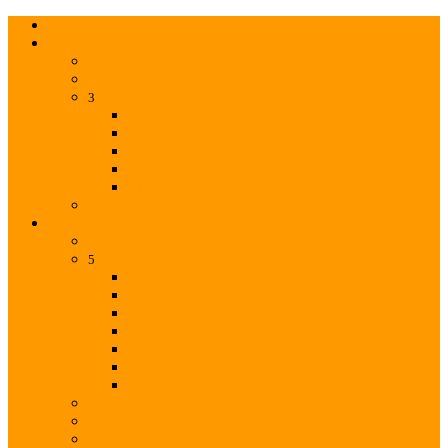
Home
Über uns
Über uns
Wir über uns
Presse/Aktuelles
3
Back
Close
Presse/Aktuelles
Radiowerbung
Tischler Nord - ein Film
Einkauf aktuell
Impressum
Produkte
Produkte
Fenster + Türen
5
Back
Close
Fenster + Türen
Kunststofffenster
Alu-Kunststofffenster
Holzfenster
Alu-Holzfenster
Gauben
Reparaturen
Montage
Innentüren